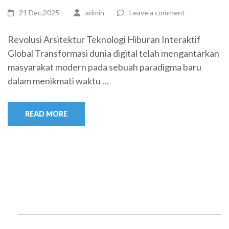
21 Dec,2025
admin
Leave a comment
Revolusi Arsitektur Teknologi Hiburan Interaktif
Global Transformasi dunia digital telah mengantarkan
masyarakat modern pada sebuah paradigma baru
dalam menikmati waktu …
READ MORE