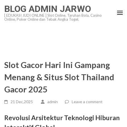
Skip
BLOG ADMIN JARWO
to
[ EDUKASI JUDI ONLINE ] Slot Online, Taruhan Bola, Casino
content
Online, Poker Online dan Tebak Angka Togel.
(Press
Enter)
Slot Gacor Hari Ini Gampang
Menang & Situs Slot Thailand
Gacor 2025
21 Dec,2025
admin
Leave a comment
Revolusi Arsitektur Teknologi Hiburan