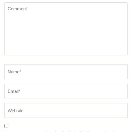
Comment
Name
*