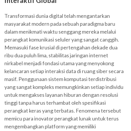
Interaktif Global
Transformasi dunia digital telah mengantarkan
masyarakat modern pada sebuah paradigma baru
dalam menikmati waktu senggang mereka melalui
perangkat komunikasi seluler yang sangat canggih.
Memasuki fase krusial di pertengahan dekade dua
ribu dua puluh lima, stabilitas jaringan internet
nirkabel menjadi fondasi utama yang menyokong
kelancaran setiap interaksi data di ruang siber secara
masif. Penggunaan sistem komputasi terdistribusi
yang sangat kompleks memungkinkan setiap individu
untuk mengakses layanan hiburan dengan resolusi
tinggi tanpa harus terhambat oleh spesifikasi
perangkat keras yang terbatas. Fenomena tersebut
memicu para inovator perangkat lunak untuk terus
mengembangkan platform yang memiliki