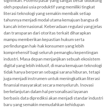
signifikan. Potensi pasar yang sangat besar didukung
oleh populasi usia produktif yang memiliki tingkat
literasi teknologi yang semakin membaik setiap
tahunnya menjadi modal utama kemajuan bangsa di
kancah internasional. Keberadaan regulasi yang jelas
dan transparan dari otoritas terkait diharapkan
mampu memberikan kepastian hukum serta
perlindungan hak-hak konsumen yang lebih
komprehensif bagi seluruh pemangku kepentingan
industri. Masa depan menjanjikan sebuah ekosistem
digital yang lebih inklusif, di mana kemajuan teknologi
tidak hanya berperan sebagai sarana hiburan, tetapi
juga menjadi instrumen untuk meningkatkan literasi
finansial masyarakat secara menyeluruh. Inovasi
berkelanjutan dalam hal personalisasi layanan
berbasis data diprediksi akan menjadi standar industri
baru yang semakin memudahkan kehidupan