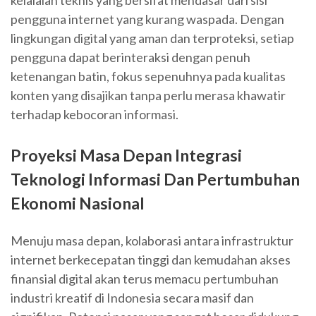
kelalaian teknis yang bersifat mendasar dari sisi
pengguna internet yang kurang waspada. Dengan
lingkungan digital yang aman dan terproteksi, setiap
pengguna dapat berinteraksi dengan penuh
ketenangan batin, fokus sepenuhnya pada kualitas
konten yang disajikan tanpa perlu merasa khawatir
terhadap kebocoran informasi.
Proyeksi Masa Depan Integrasi
Teknologi Informasi Dan Pertumbuhan
Ekonomi Nasional
Menuju masa depan, kolaborasi antara infrastruktur
internet berkecepatan tinggi dan kemudahan akses
finansial digital akan terus memacu pertumbuhan
industri kreatif di Indonesia secara masif dan