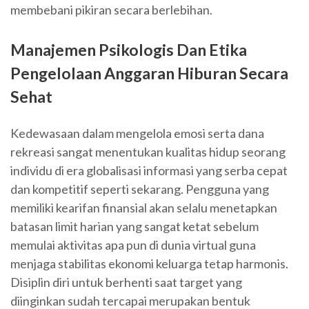
membebani pikiran secara berlebihan.
Manajemen Psikologis Dan Etika
Pengelolaan Anggaran Hiburan Secara
Sehat
Kedewasaan dalam mengelola emosi serta dana
rekreasi sangat menentukan kualitas hidup seorang
individu di era globalisasi informasi yang serba cepat
dan kompetitif seperti sekarang. Pengguna yang
memiliki kearifan finansial akan selalu menetapkan
batasan limit harian yang sangat ketat sebelum
memulai aktivitas apa pun di dunia virtual guna
menjaga stabilitas ekonomi keluarga tetap harmonis.
Disiplin diri untuk berhenti saat target yang
diinginkan sudah tercapai merupakan bentuk