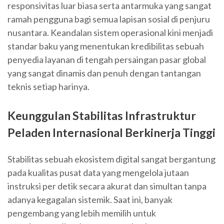
responsivitas luar biasa serta antarmuka yang sangat
ramah pengguna bagi semua lapisan sosial di penjuru
nusantara. Keandalan sistem operasional kini menjadi
standar baku yang menentukan kredibilitas sebuah
penyedia layanan di tengah persaingan pasar global
yang sangat dinamis dan penuh dengan tantangan
teknis setiap harinya.
Keunggulan Stabilitas Infrastruktur
Peladen Internasional Berkinerja Tinggi
Stabilitas sebuah ekosistem digital sangat bergantung
pada kualitas pusat data yang mengelola jutaan
instruksi per detik secara akurat dan simultan tanpa
adanya kegagalan sistemik. Saat ini, banyak
pengembang yang lebih memilih untuk